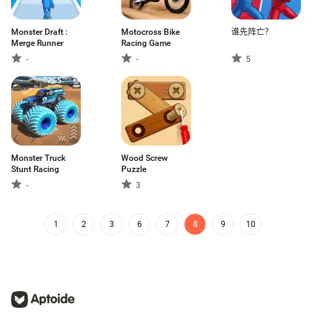
Monster Draft :
Motocross Bike
谁先阵亡？
Merge Runner
Racing Game
-
-
5
Monster Truck
Wood Screw
Stunt Racing
Puzzle
-
3
1
2
3
6
7
8
9
10