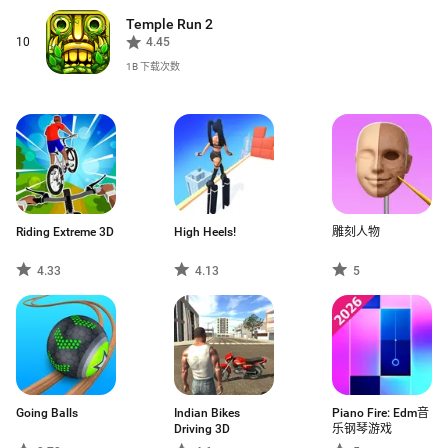
Temple Run 2
10
4.45
1B
下载次数
Riding Extreme 3D
High Heels!
雕刻人物
4.33
4.13
5
Going Balls
Indian Bikes
Piano Fire: Edm音
Driving 3D
乐钢琴游戏