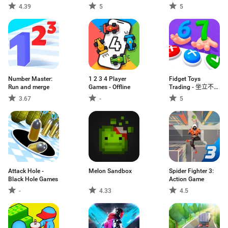
4.39
5
5
Number Master:
1 2 3 4 Player
Fidget Toys
Run and merge
Games - Offline
Trading - 坐立不安
的交易
3.67
-
5
Attack Hole -
Melon Sandbox
Spider Fighter 3:
Black Hole Games
Action Game
-
4.33
4.5