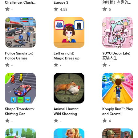
Challenge: Clash
Europe 3
勿打扰！有趣的恶
3D
作剧
-
4.58
5
Police Simulator:
Left or right:
YOYO Decor Life:
Police Games
Magic Dress up
家装人生
-
-
-
Shape Transform:
Animal Hunter:
Kooply Run™: Play
Shifting Car
Wild Shooting
and Create!
-
-
4