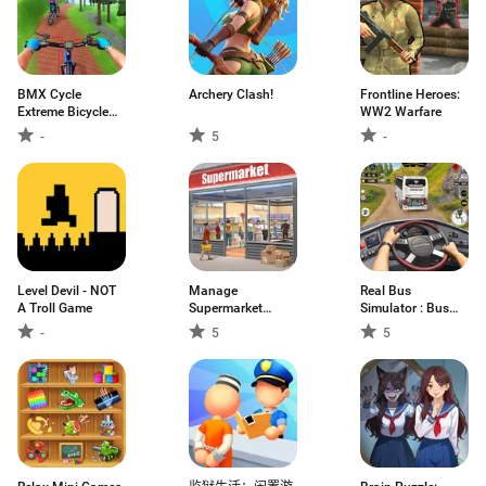
BMX Cycle
Archery Clash!
Frontline Heroes:
Extreme Bicycle
WW2 Warfare
Game
-
5
-
Level Devil - NOT
Manage
Real Bus
A Troll Game
Supermarket
Simulator : Bus
Simulator
Games
-
5
5