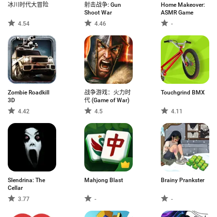
冰川时代大冒险
射击战争: Gun
Home Makeover:
Shoot War
ASMR Game
4.54
4.46
-
Zombie Roadkill
战争游戏：火力时
Touchgrind BMX
3D
代 (Game of War)
4.42
4.5
4.11
Slendrina: The
Mahjong Blast
Brainy Prankster
Cellar
3.77
-
-