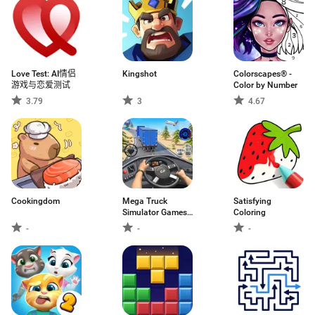
Love Test: AI情侣
Kingshot
Colorscapes® -
游戏与恋爱测试
Color by Number
3.79
3
4.67
Cookingdom
Mega Truck
Satisfying
Simulator Games
Coloring
3D
-
-
-