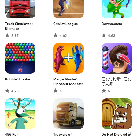
Truck Simulator :
Cricket League
Bowmasters
Ultimate
3.97
4.62
4.63
Bubble Shooter
Merge Master:
理发与刺青：理发
Dinosaur Monster
厅大师
4.75
5
5
456 Run
Truckers of
Do Not Disturb! 请