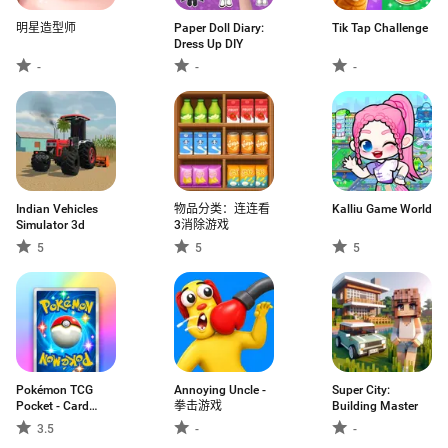
明星造型师
Paper Doll Diary:
Tik Tap Challenge
Dress Up DIY
-
-
-
Indian Vehicles
物品分类：连连看
Kalliu Game World
Simulator 3d
3消除游戏
5
5
5
Pokémon TCG
Annoying Uncle -
Super City:
Pocket - Card
拳击游戏
Building Master
Game
3.5
-
-