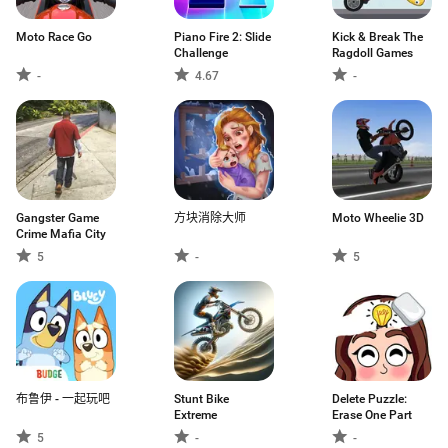
Moto Race Go
Piano Fire 2: Slide
Kick & Break The
Challenge
Ragdoll Games
-
4.67
-
Gangster Game
方块消除大师
Moto Wheelie 3D
Crime Mafia City
5
-
5
布鲁伊 - 一起玩吧
Stunt Bike
Delete Puzzle:
Extreme
Erase One Part
5
-
-