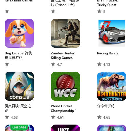
Relax Mini Games
监狱生活：闲置游
Brain Puzzle:
戏 (Prison Life)
Tricky Quest
-
-
5
Dog Escape: 狗狗
Zombie Hunter:
Racing Rivals
模拟器游戏
Killing Games
-
4.7
4.13
魔灵召唤: 天空之
World Cricket
夺命侏罗纪
役
Championship 1
4.53
4.61
4.65