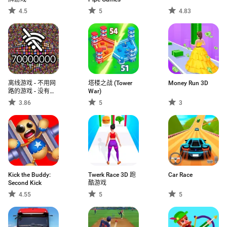
4.5
5
4.83
离线游戏 - 不用网
塔楼之战 (Tower
Money Run 3D
路的游戏 - 没有
War)
wifi - 游戏中心
3.86
5
3
Kick the Buddy:
Twerk Race 3D 跑
Car Race
Second Kick
酷游戏
4.55
5
5