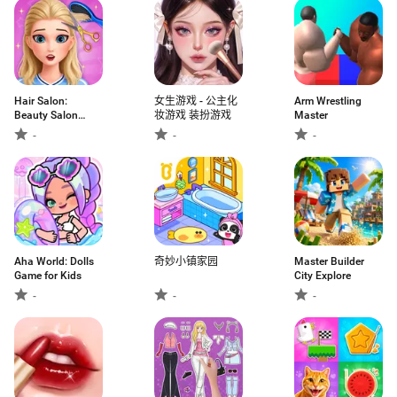
Hair Salon:
女生游戏 - 公主化
Arm Wrestling
Beauty Salon
妆游戏 装扮游戏
Master
Game
-
-
-
Aha World: Dolls
奇妙小镇家园
Master Builder
Game for Kids
City Explore
-
-
-