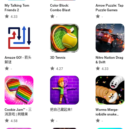
My Talking Tom
Color Block:
Arrow Puzzle: Tap
Friends 2
Combo Blast
Puzzle Games
4.33
-
-
Amaze GO! - 箭头
3D Tennis
Nitro Nation Drag
解谜
& Drift
-
4.27
4.33
Cookie Jam™ - 三
把自己藏起来！
Worms Merge-
消游戏 | 刷糖果
io&idle snake
game
4.58
-
-