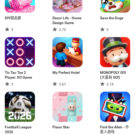
DIY甜品屋
Decor Life - Home
Save the Doge
Design Game
5
3.75
5
Tic Tac Toe 2
My Perfect Hotel
MONOPOLY GO!
Player: XO Game
(大富翁 GO!)
5
3.67
3.74
Football League
Piano Star
Find the Alien - 外
2026
星人游戏