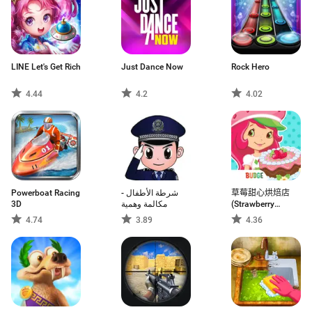
LINE Let's Get Rich
Just Dance Now
Rock Hero
4.44
4.2
4.02
Powerboat Racing
شرطة الأطفال -
草莓甜心烘焙店
3D
مكالمة وهمية
(Strawberry
Shortcake)
4.74
3.89
4.36