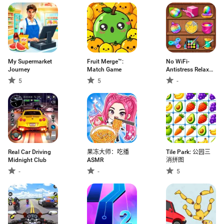
My Supermarket
Fruit Merge™:
No WiFi-
Journey
Match Game
Antistress Relax
toys
5
5
-
Real Car Driving
果冻大师：吃播
Tile Park: 公园三
Midnight Club
ASMR
消拼图
-
-
5