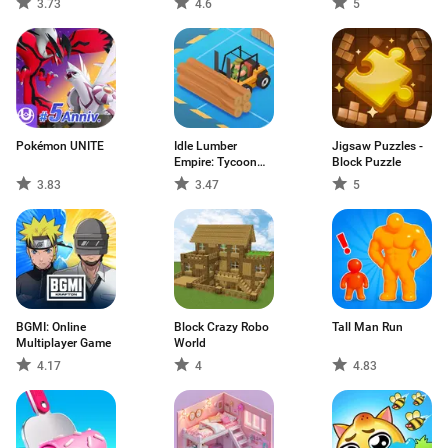
3.73
4.6
5
Pokémon UNITE
Idle Lumber
Jigsaw Puzzles -
Empire: Tycoon
Block Puzzle
Inc
3.83
3.47
5
BGMI: Online
Block Crazy Robo
Tall Man Run
Multiplayer Game
World
4.17
4
4.83