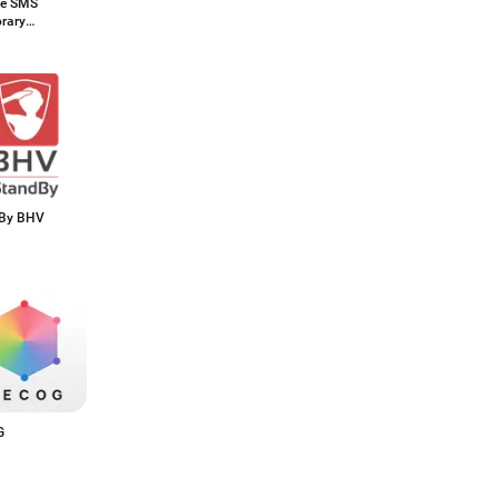
ve SMS
rary
er
By BHV
G