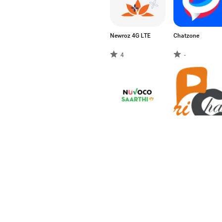
Newroz 4G LTE
Chatzone
4
-
Nuvoco-Saarthi
PriChat
-
-