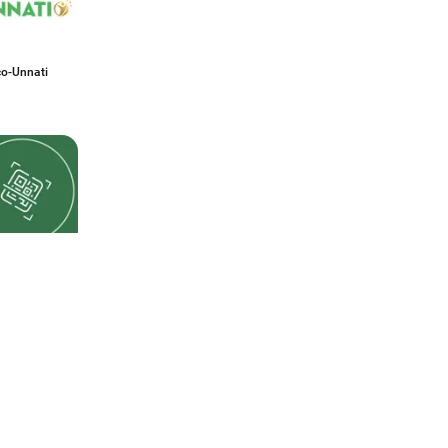
o-Unnati
pp
nger – Web
5