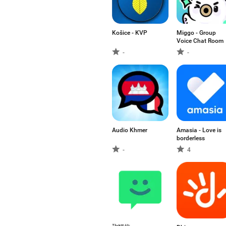
Košice - KVP
Miggo - Group
Voice Chat Room
-
-
Audio Khmer
Amasia - Love is
borderless
-
4