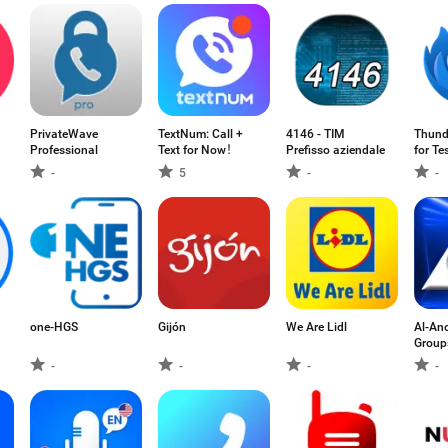
PrivateWave
TextNum: Call +
4146 - TIM
Thund
Professional
Text for Now！
Prefisso aziendale
for Te
-
5
-
-
one-HGS
Gijón
We Are Lidl
Al-An
Group
-
-
-
-