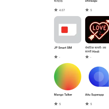
砍短信
Dhiraagu
4.07
5
JP Smart SIM
रोमांटिक शायरी- लव
शायरी Hindi
-
-
Mango Talker
Aitu Superapp
5
5