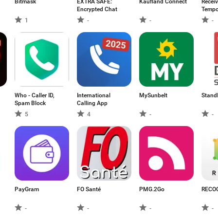
Bitmask
EXTRA SAFE:
Kaufland Connect
Recei
Encrypted Chat
Tempo
numb
1
-
-
-
Who - Caller ID,
International
MySunbelt
Stand
Spam Block
Calling App
5
4
-
-
PayGram
FO Santé
PMG.2Go
RECO
-
-
-
-