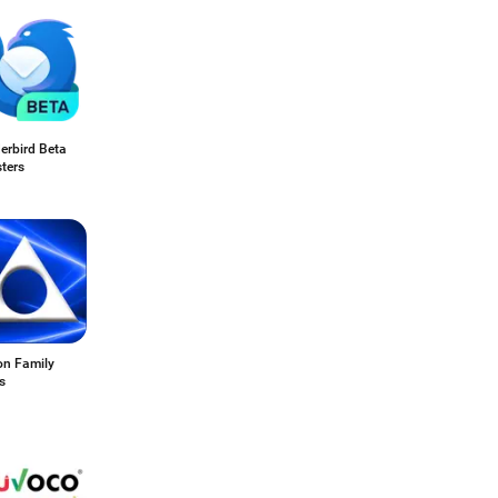
erbird Beta
sters
on Family
s