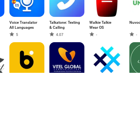
Voice Translator
Talkatone: Texting
Walkie Talkie
Nuvoc
All Languages
& Calling
Wear OS
5
4.07
-
-
Blazing: Ignite
Vitelglobal
SimpleX Chat
Clona
Your Love Life
Messe
Chat
-
-
-
3.