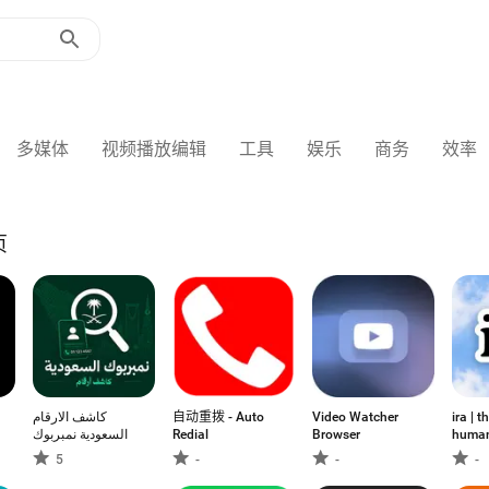
多媒体
视频播放编辑
工具
娱乐
商务
效率
页
كاشف الارقام
自动重拨 - Auto
Video Watcher
ira | 
السعودية نمبربوك
Redial
Browser
human
5
-
-
-