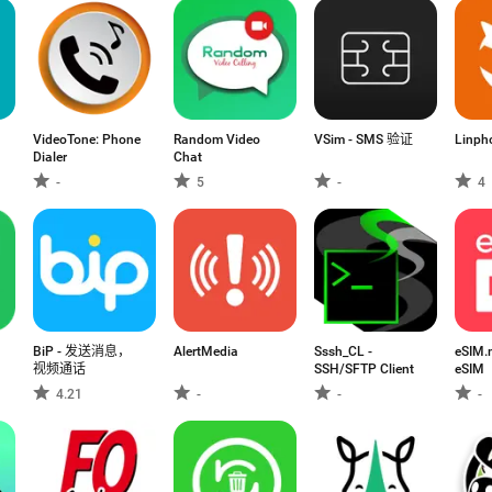
VideoTone: Phone
Random Video
VSim - SMS 验证
Linph
Dialer
Chat
-
5
-
4
BiP - 发送消息，
AlertMedia
Sssh_CL -
eSI
视频通话
SSH/SFTP Client
eSIM
4.21
-
-
-