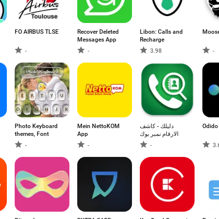
FO AIRBUS TLSE
Recover Deleted
Libon: Calls and
Moose
Messages App
Recharge
-
-
3.98
-
Photo Keyboard
Mein NettoKOM
دليلك - كاشف
Odido
themes, Font
App
الارقام نمبر بوك
-
-
-
3.