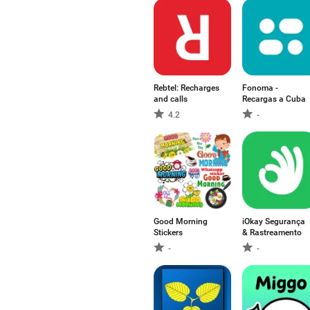
Rebtel: Recharges
Fonoma -
and calls
Recargas a Cuba
4.2
-
Good Morning
iOkay Segurança
Stickers
& Rastreamento
-
-