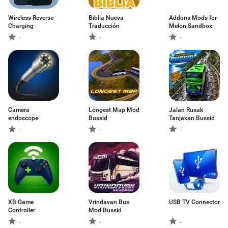
Wireless Reverse
Biblia Nueva
Addons Mods for
Charging
Traducción
Melon Sandbox
-
-
-
Camera
Longest Map Mod
Jalan Rusak
endoscope
Bussid
Tanjakan Bussid
-
-
-
XB Game
Vrindavan Bus
USB TV Connector
Controller
Mod Bussid
-
-
-