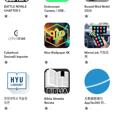
BATTLE ROYALE
Endoscope
Bussid Mod Mobil
CHAPTER 5
Camera / USB
2024
OTG
-
-
-
Cybertrust
Nice Wallpaper 4K
MirrorLink 汽车应
DeviceiD Importer
用
-
-
-
한양대학교 학술정
Bíblia Almeida
主数据管理与
보관
Revista
AppTec360 的
Kiosk 模式
-
-
-