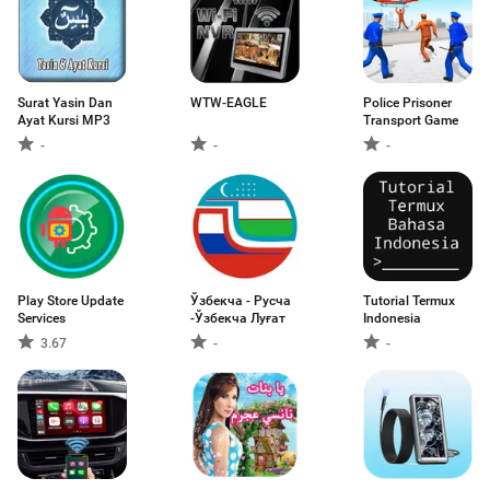
Surat Yasin Dan
WTW-EAGLE
Police Prisoner
Ayat Kursi MP3
Transport Game
-
-
-
Play Store Update
Ўзбекча - Русча
Tutorial Termux
Services
-Ўзбекча Луғат
Indonesia
3.67
-
-