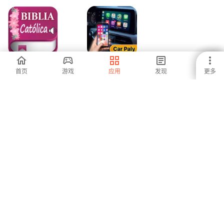
Biblia Católica
Zlink Carplay
首页
游戏
应用
发现
更多
Mujer + Audio
Android
-
-
1
2
3
5
6
7
8
9
安卓是全球增长最快的应用商店和发行平台。我们是面对全球人才
的全球平台。你想要体验这个世界吗？
中文 (Zhōngwén)