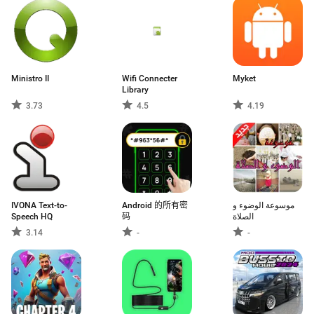
Ministro II
Wifi Connecter
Myket
Library
3.73
4.5
4.19
IVONA Text-to-
Android 的所有密
موسوعة الوضوء و
Speech HQ
码
الصلاة
3.14
-
-