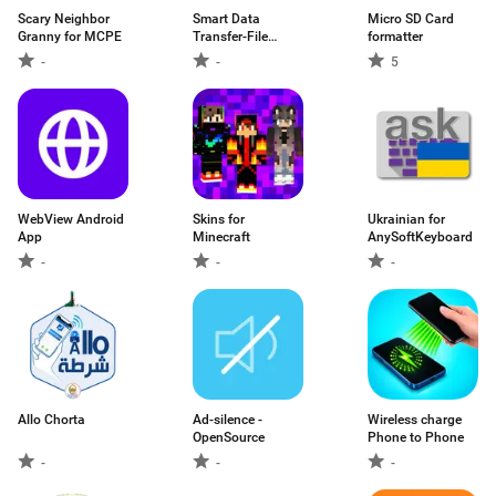
Scary Neighbor
Smart Data
Micro SD Card
Granny for MCPE
Transfer-File
formatter
Share
-
-
5
WebView Android
Skins for
Ukrainian for
App
Minecraft
AnySoftKeyboard
-
-
-
Allo Chorta
Ad-silence -
Wireless charge
OpenSource
Phone to Phone
-
-
-