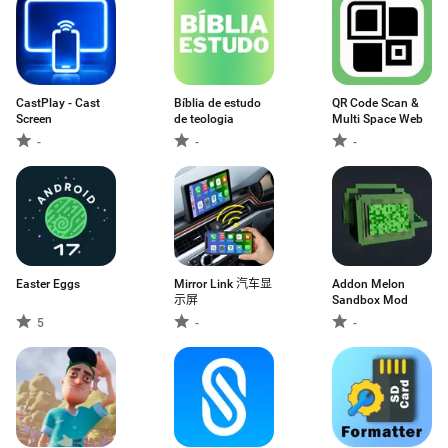
CastPlay - Cast
Bíblia de estudo
QR Code Scan &
Screen
de teologia
Multi Space Web
-
-
-
Easter Eggs
Mirror Link 汽车显
Addon Melon
示屏
Sandbox Mod
5
-
-