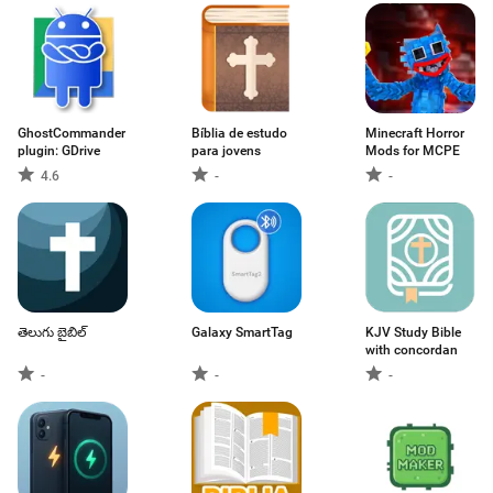
GhostCommander
Bíblia de estudo
Minecraft Horror
plugin: GDrive
para jovens
Mods for MCPE
4.6
-
-
తెలుగు బైబిల్
Galaxy SmartTag
KJV Study Bible
with concordan
-
-
-