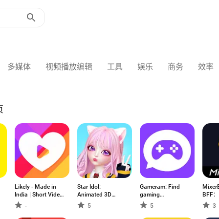
多媒体
视频播放编辑
工具
娱乐
商务
效率
页
Likely - Made in
Star Idol:
Gameram: Find
Mixe
India | Short Video
Animated 3D
gaming
BFF
Status App
Avatar
teammates
踪软
-
5
5
3