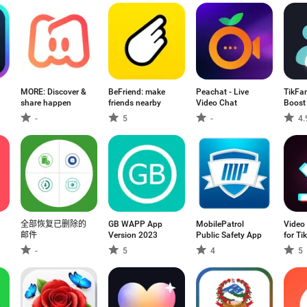
MORE: Discover &
BeFriend: make
Peachat - Live
TikFa
share happen
friends nearby
Video Chat
Boost
-
5
-
4.
全部恢复已删除的
GB WAPP App
MobilePatrol
Video
邮件
Version 2023
Public Safety App
for Ti
-
5
4
5