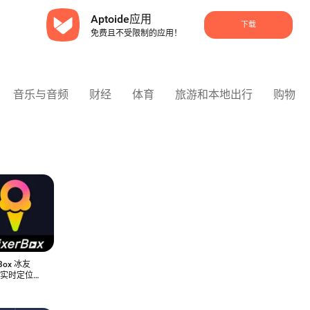
Aptoide应用
下载
免费且不受限制的应用！
音乐与音频
财经
体育
旅游和本地出行
购物
rBox 冰友
：实时定位追
件，位置共享