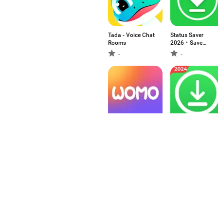
Tada - Voice Chat
Status Saver
Rooms
2026・Save
Status
-
-
WOMO-Meet
状态保存器 -
Funny Friends
Whatstatus
-
-