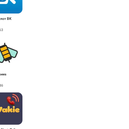
лот ВК
63
bees
46