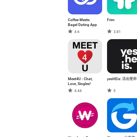
Coffee Meets
Frim
Bagel Dating App
4.6
3.81
Meet4U - Chat,
yesHEis: 活出使命
Love, Singles!
4.44
5