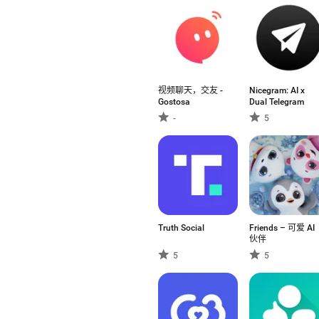
视频聊天，交友 -
Nicegram: AI x
Gostosa
Dual Telegram
-
5
Truth Social
Friends – 可爱 AI
伙伴
5
5