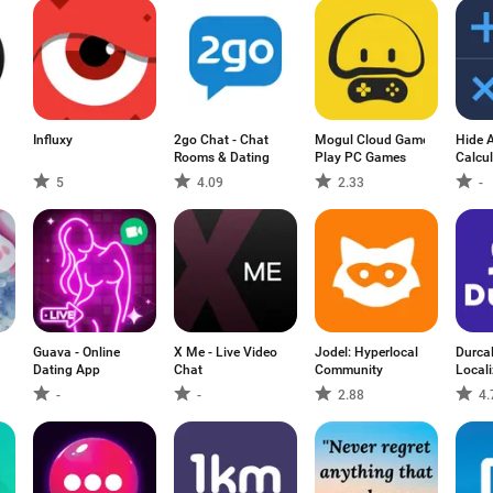
Influxy
2go Chat - Chat
Mogul Cloud Game-
Hide A
Rooms & Dating
Play PC Games
Calcul
5
4.09
2.33
-
Guava - Online
X Me - Live Video
Jodel: Hyperlocal
Durcal
Dating App
Chat
Community
Local
-
-
2.88
4.