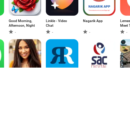
Good Morning,
Linkle - Video
Nagarik App
Lemee
Afternoon, Night
Chat
Meet 
-
-
-
-
AsianDate: 亚洲约
ЯRUS — уютная
ba.gov.br
坡道自行
会 & 聊天
социальная сеть!
能 自
技游
4
3.5
-
-
1
2
3
8
9
10
11
12