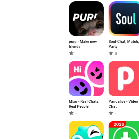
purp - Make new
Soul-Chat, Match,
friends
Party
-
5
Mixu - Real Chats,
Pandalive - Video
Real People
Chat
-
-