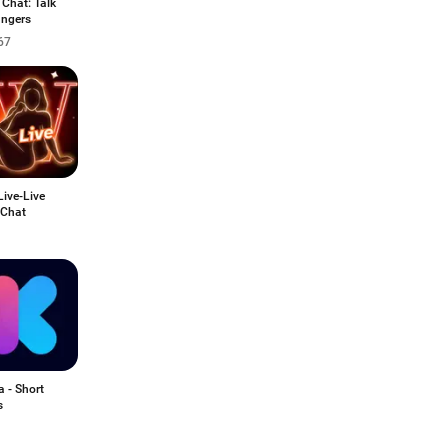
Chat: Talk
angers
67
ive-Live
 Chat
 - Short
s