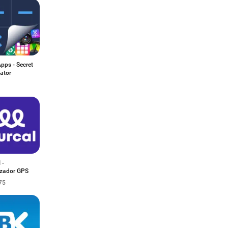
pps - Secret
ator
 -
izador GPS
75