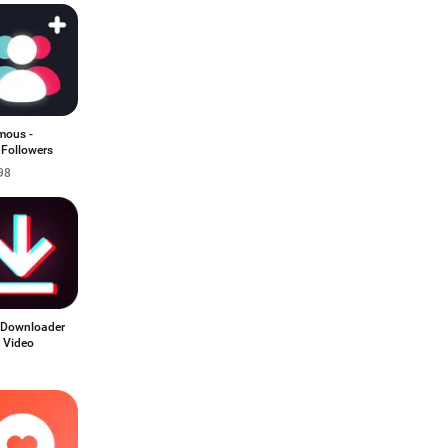
mous -
 Followers
98
 Downloader
k Video