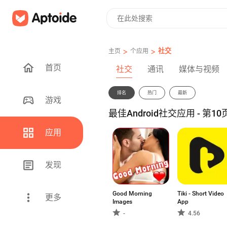
>
>
社交
主页
个应用
首页
社交
通讯
媒体与视频
排名
热门
最新
游戏
最佳Android社交应用 - 第10
应用
发现
Good Morning
Tiki - Short Video
更多
Images
App
-
4.56