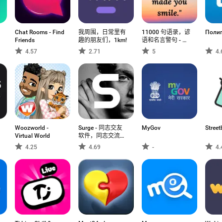
Chat Rooms - Find
我周围，日常里有
11000 句语录，谚
Полиг
Friends
趣的朋友们，1km!
语和名言警句 - 图
片收录
4.57
2.71
5
4.
Woozworld -
Surge - 同志交友
MyGov
Street
Virtual World
软件，同志交流，
结识，交友
4.25
4.69
-
4.