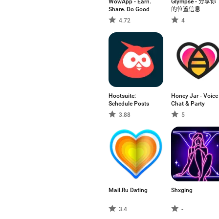
WowApp - Earn.
Glympse - 分享你
Share. Do Good
的位置信息
4.72
4
Hootsuite:
Honey Jar - Voice
Schedule Posts
Chat & Party
3.88
5
Mail.Ru Dating
Shxging
3.4
-