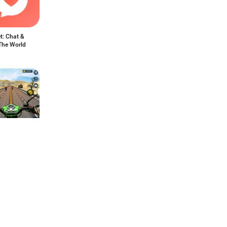
t: Chat &
The World
车 - 不可
行车赛 ＆ 特
戏