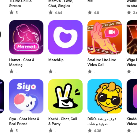
Ti.Live-Chill &
Meet24 - Love,
Me
Wakie 
Stream
Chat, Singles
to str
5
4.64
4.8
3.
Hamet - Chat &
MatchUp
StarLive Lite-Live
Wigo L
Meeting
Video Call
Video
-
-
-
-
Siya - Chat Near &
Kachi - Chat, Call
DiDO- غرف دردشة
Kindda
Real Friend
& Party
صوتية و شات
Video
5
-
4.38
-