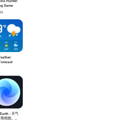
ino Hunter:
ng Game
86
eather:
Forecast
Earth - 天气
，降雨图，台
踪器