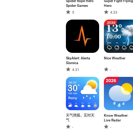
Spider Rope Hero
Super Fight Flying
Spider Games
Hero
5
4.33
SkyAlert: Alerta
Nice Weather
Sísmica
4.31
-
天气预报，实时天
Know Weather:
气
Live Radar
-
-