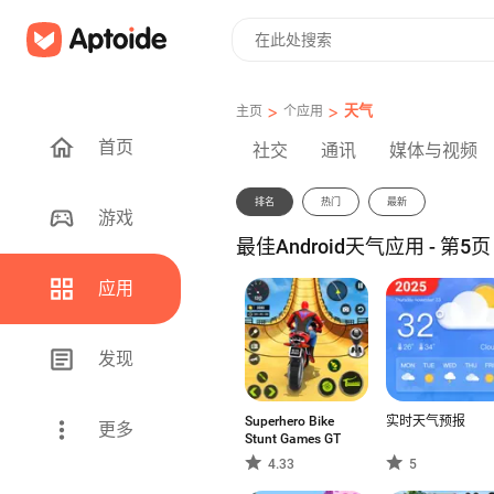
>
>
天气
主页
个应用
首页
社交
通讯
媒体与视频
排名
热门
最新
游戏
最佳Android天气应用 - 第5页
应用
发现
Superhero Bike
实时天气预报
更多
Stunt Games GT
4.33
5