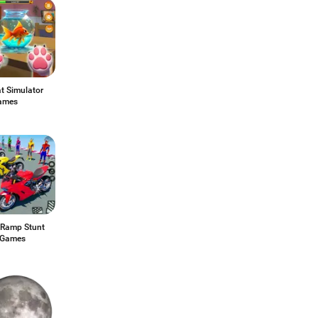
t Simulator
ames
Ramp Stunt
e Games