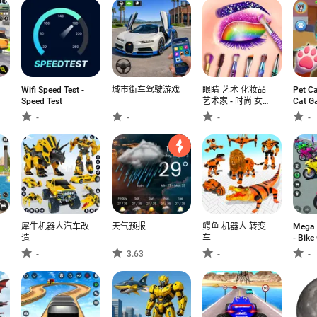
Wifi Speed Test -
城市街车驾驶游戏
眼睛 艺术 化妆品
Pet Ca
Speed Test
艺术家 - 时尚 女孩
Cat G
游戏
-
-
-
-
犀牛机器人汽车改
天气预报
鳄鱼 机器人 转变
Mega 
造
车
- Bik
-
3.63
-
-