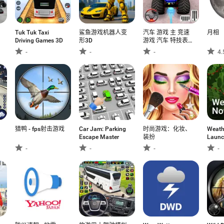
Tuk Tuk Taxi
鲨鱼游戏机器人变
汽车 游戏 主 竞速
月相
Driving Games 3D
形3D
游戏 汽车 特技表
演
-
-
-
4.
猎鸭 - fps射击游戏
Car Jam: Parking
时尚游戏：化妆、
Weath
Escape Master
装扮
Launc
-
-
-
-