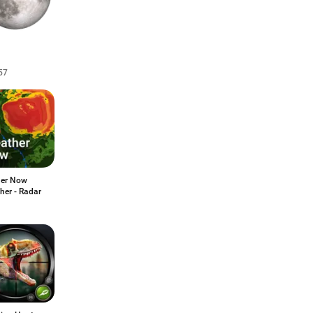
57
er Now
her - Radar