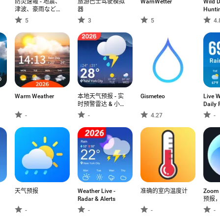
防災速報 - 地震、
旅游巴士驾驶模拟
WarnWetter
Wild D
津波、豪雨など、
器
Hunti
災害情報をいち早
5
3
5
4.
くお届け
Warm Weather
本地天气预报 - 实
Gismeteo
Live W
时预警雷达 & 小部
Daily 
件
-
-
4.27
-
天气预报
Weather Live -
准确的室内温度计
Zoom 
Radar & Alerts
预报
风追
-
-
-
-