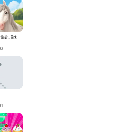
衝衝: 環球
63
81