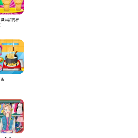
冰淇淋甜筒杯
糕
面条