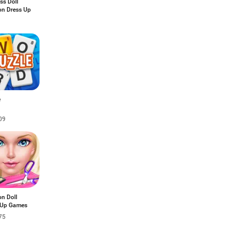
ss Doll
on Dress Up
e
09
n Doll
 Up Games
75