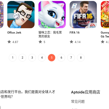
Office Jerk
猫咪之恋：我毛茸
FIFA 16
Gunny
茸的朋友
Gà Te
4.87
5
4.14
4.
1
2
3
4
5
6
7
8
商店和发行平台。我们是面对全球人才
Aptoide应用商店
个世界吗？
常见问题