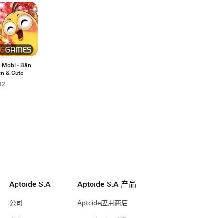
 Mobi - Bắn
en & Cute
32
Aptoide S.A
Aptoide S.A 产品
公司
Aptoide应用商店