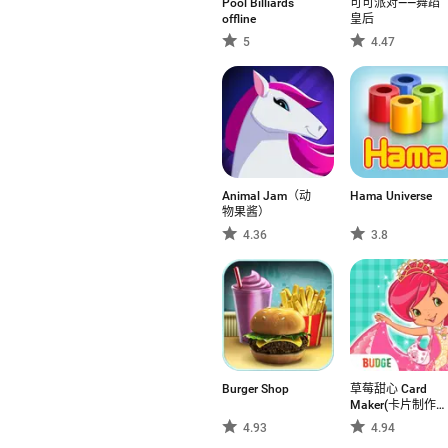
Pool Billiards
可可派对——舞蹈
offline
皇后
5
4.47
Animal Jam（动
Hama Universe
物果酱）
4.36
3.8
Burger Shop
草莓甜心 Card
Maker(卡片制作人
物）装扮
4.93
4.94