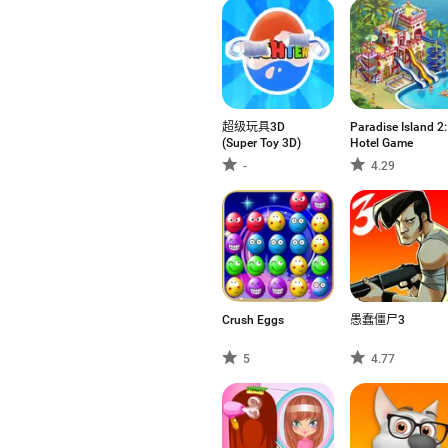
超级玩具3D
Paradise Island 2:
(Super Toy 3D)
Hotel Game
-
4.29
Crush Eggs
愚蠢僵尸3
5
4.77