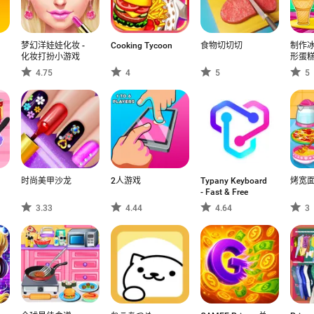
梦幻洋娃娃化妆 -
Cooking Tycoon
食物切切切
制作
化妆打扮小游戏
形蛋
4.75
4
5
5
时尚美甲沙龙
2人游戏
Typany Keyboard
烤宽
- Fast & Free
3.33
4.44
4.64
3