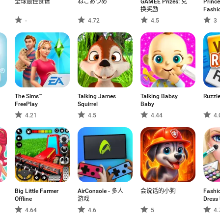
全球最佳食谱
ねこあつめ
GAMEE Prizes: 兑
Prince
换奖励
Fashi
-
4.72
4.5
3
The Sims™
Talking James
Talking Babsy
Ruzzl
FreePlay
Squirrel
Baby
4.21
4.5
4.44
4.
Big Little Farmer
AirConsole - 多人
会说话的小狗
Fashio
Offline
游戏
Dress
4.64
4.6
5
4.