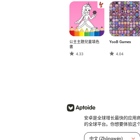
公主主題兒童填色
YooB Games
書
4.33
4.04
安卓是全球增长最快的应用
的全球平台。你想要体验这
中文 (Zhōngwén)