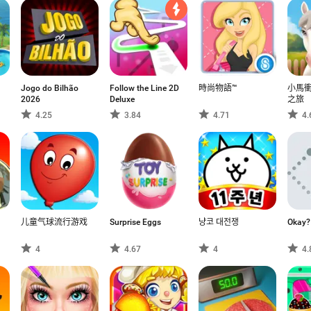
Jogo do Bilhão
Follow the Line 2D
時尚物語™
小馬衝
2026
Deluxe
之旅
4.25
3.84
4.71
4.
儿童气球流行游戏
Surprise Eggs
냥코 대전쟁
Okay?
4
4.67
4
4.