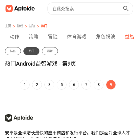
>
>
>
主页
游戏
益智
热门
动作
策略
冒险
体育游戏
角色扮演
益智
排名
热门
最新
热门Android益智游戏 - 第9页
1
2
3
5
6
7
8
9
安卓是全球增长最快的应用商店和发行平台。我们是面对全球人才