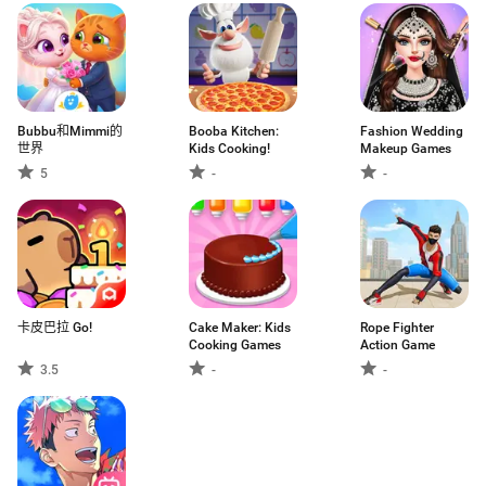
Bubbu和Mimmi的
Booba Kitchen:
Fashion Wedding
世界
Kids Cooking!
Makeup Games
5
-
-
卡皮巴拉 Go!
Cake Maker: Kids
Rope Fighter
Cooking Games
Action Game
3.5
-
-