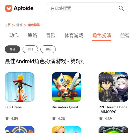
>
>
主页
游戏
角色扮演
动作
策略
冒险
体育游戏
角色扮演
益智
排名
热门
最新
最佳Android角色扮演游戏 - 第5页
Tap Titans
Crusaders Quest
RPG Toram Online
- MMORPG
4.59
4.28
4.39