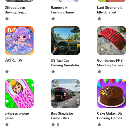
Offroad Jeep
Rampwalk
Last Stronghold:
Driving:Jeep
Fashion Game
Idle Survival
Game
-
-
-
奇妙欢乐谷
US Taxi Car
Gun Games FPS
Parking Simulator
Shooting Games
-
-
-
princess phone
Bus Simulator
Cake Maker: Diy
game
Game - Bus
Cooking Games
Games
-
5
-