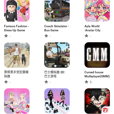
Famous Fashion -
Coach Simulator :
Ayla World
Dress Up Game
Bus Game
:Avatar City
-
-
-
黑帮黑手党犯罪模
巴士模拟器 3D：
Cursed house
拟器
巴士游戏
Multiplayer(GMM)
-
-
5