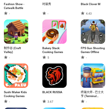
Fashion Show -
时装秀
Black Clover M
Catwalk Battle
-
-
4.43
制作谷 (Craft
Bakery Stack:
FPS Gun Shooting
Valley)
Cooking Games
Games Offline
-
5
-
Sushi Maker Kids
BLACK RUSSIA
终端大师 - 巴士大
Cooking Games
亨 (Terminal
Master)
-
3.67
-