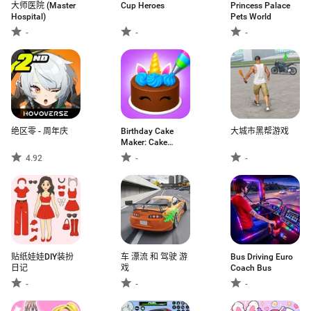
大师医院 (Master
Cup Heroes
Princess Palace
Hospital)
Pets World
-
-
-
绝区零 - 周年庆
Birthday Cake
大城市黑帮游戏
Maker: Cake
Game
4.92
-
-
贴纸娃娃DIY装扮
车 漂流 和 驾驶 游
Bus Driving Euro
日记
戏
Coach Bus
-
-
-