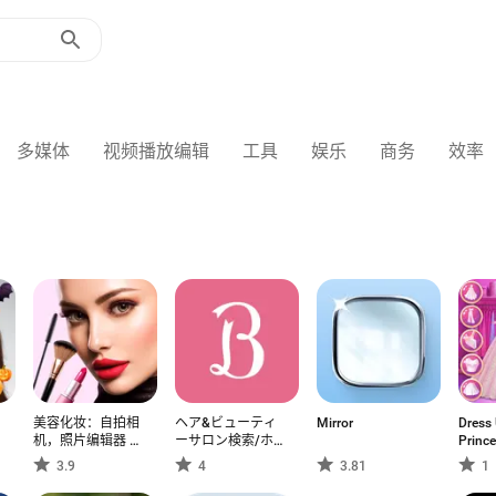
多媒体
视频播放编辑
工具
娱乐
商务
效率
美容化妆：自拍相
ヘア&ビューティ
Mirror
Dress
机，照片编辑器 带
ーサロン検索/ホ
Prince
有滤镜和效果的相
ットペッパービュ
3.9
4
3.81
1
机
ーティー