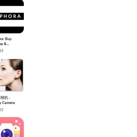
ra: Buy
up &
are
33
相机 -
y Camera
22