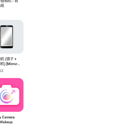
镜相机 - 自
贴纸
机 (镜子 +
) [Mirror
r
63
y Camera
e Makeup