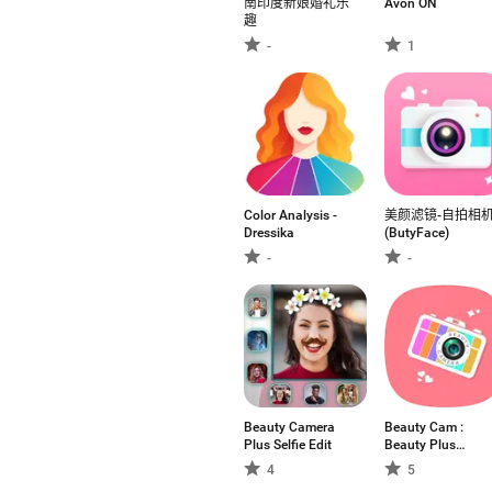
南印度新娘婚礼乐
Avon ON
趣
-
1
Color Analysis -
美颜滤镜-自拍相
Dressika
(ButyFace)
-
-
Beauty Camera
Beauty Cam :
Plus Selfie Edit
Beauty Plus
Camera
4
5