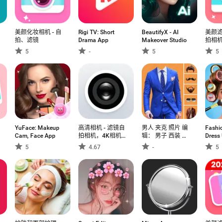
美颜化妆相机 - 自
Rigi TV: Short
BeautifyX - AI
美颜滤
拍、滤镜
Drama App
Makeover Studio
拍相
5
-
5
5
YuFace: Makeup
高清相机 - 滤镜自
男人 夹克 照片 编
Fashio
Cam, Face App
拍相机，4K相机，
辑： 男子 西装 更
Dress
照片编辑器
换器
5
4.67
-
5