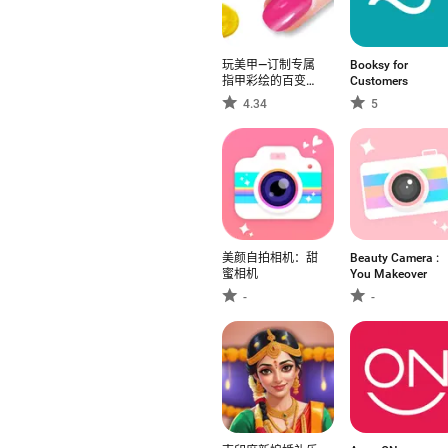
玩美甲—订制专属
Booksy for
指甲彩绘的百变时
Customers
尚美甲沙龙
4.34
5
美颜自拍相机：甜
Beauty Camera :
蜜相机
You Makeover
-
-