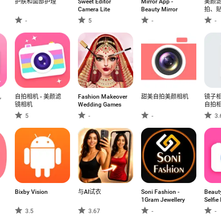
护肤和面部护理
Sweet Editor
Mirror App -
美颜滤
Camera Lite
Beauty Mirror
拍、
-
5
-
-
机
自拍相机 - 美颜滤
Fashion Makeover
甜美自拍美颜相机
镜子相
镜相机
Wedding Games
自拍相机
Came
5
-
-
3.
Bixby Vision
与AI试衣
Soni Fashion -
Beaut
1Gram Jewellery
Selfi
3.5
3.67
-
-