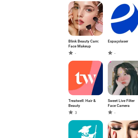
Blink Beauty Cam:
Espaçolaser
Face Makeup
-
-
Treatwell: Hair &
Sweet Live Filter
Beauty
Face Camera
3
-