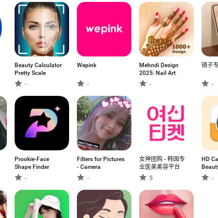
Beauty Calculator
Wepink
Mehndi Design
镜子
Pretty Scale
2025: Nail Art
-
-
-
-
Prookie-Face
Filters for Pictures
女神团购 - 韩国专
HD Ca
Shape Finder
- Camera
业医美美容平台
Beaut
-
-
5
-