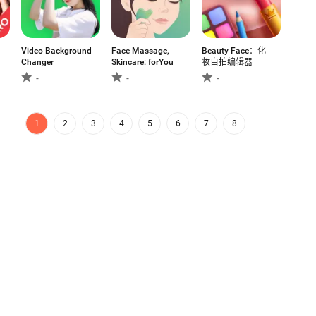
Video Background
Face Massage,
Beauty Face：化
Changer
Skincare: forYou
妆自拍编辑器
-
-
-
1
2
3
4
5
6
7
8
商店和发行平台。我们是面对全球人才
Aptoide应用商店
个世界吗？
常见问题
支持
联系我们