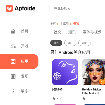
>
>
美容
主页
个应用
首页
社交
通讯
媒体与视频
排名
热门
最新
游戏
最佳Android美容应用
应用
发现
完美365
Holiday Sticker
更多
Filter Make Up
4.11
-