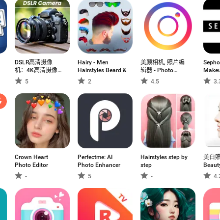
DSLR高清摄像
Hairy - Men
美颜相机, 照片编
Sepho
机：4K高清摄像机
Hairstyles Beard &
辑器 - Photo
Make
超模糊效果
Editor
Skinc
5
2
4.5
3.
Crown Heart
Perfectme: AI
Hairstyles step by
美白照
Photo Editor
Photo Enhancer
step
Beaut
-
5
-
4.