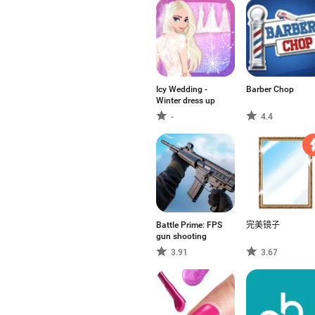
Icy Wedding -
Barber Chop
Winter dress up
-
4.4
Battle Prime: FPS
完美镜子
gun shooting
3.91
3.67