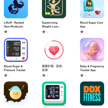
Liftoff - Ranked
SuperLiving:
Blood Sugar Care
Gym Workouts
Weight Loss
App
Coach
-
-
-
Blood Sugar &
健康护理 - 音频、
Baby & Pregnancy
Pressure Tracker
食谱
Tracker App
-
-
-