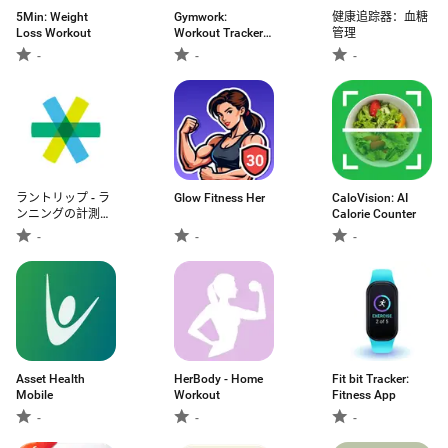
5Min: Weight
Gymwork:
健康追踪器：血糖
Loss Workout
Workout Tracker
管理
Log
-
-
-
ラントリップ - ラ
Glow Fitness Her
CaloVision: AI
ンニングの計測・
Calorie Counter
SNSアプリ -
-
-
-
Asset Health
HerBody - Home
Fit bit Tracker:
Mobile
Workout
Fitness App
-
-
-