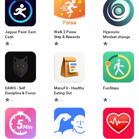
Jaguar Pace: Earn
Walk 2 Paisa:
Hypnozio:
Cash
Step & Rewards
Mindset change
-
-
-
DAWG - Self
MenuFit - Healthy
FunSteps
Discipline & Focus
Eating Out
-
-
-