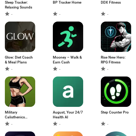
Sleep Tracker:
BP Tracker Home
DDX Fitness
Relaxing Sounds
-
-
-
Glow: Diet Coach
Mooney – Walk &
Rise New Hero:
& Meal Plans
Earn Cash
RPG Fitness
-
-
-
Military
August, Your 24/7
Step Counter Pro
Calisthenics
Health AI
Women
-
-
-