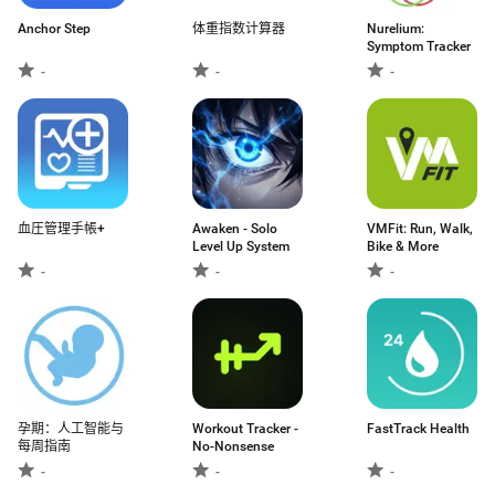
Anchor Step
体重指数计算器
Nurelium:
Symptom Tracker
-
-
-
血圧管理手帳+
Awaken - Solo
VMFit: Run, Walk,
Level Up System
Bike & More
-
-
-
孕期：人工智能与
Workout Tracker -
FastTrack Health
每周指南
No-Nonsense
-
-
-