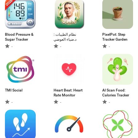
Blood Pressure &
نظام الطيبات :
PixelPot: Step
Sugar Tracker
د.ضياء العوضي
Tracker Garden
-
-
-
TMI Social
Heart Beat: Heart
AI Scan Food:
Rate Monitor
Calories Tracker
-
-
-