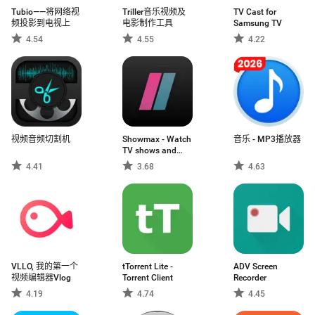
Tubio——将网络视
Triller音乐视频及
TV Cast for
频投影到电视上
电影制作工具
Samsung TV
4.54
4.55
4.22
视频音频切割机
Showmax - Watch
音乐 - MP3播放器
TV shows and
movies
4.41
3.68
4.63
VLLO, 我的第一个
tTorrent Lite -
ADV Screen
视频编辑器Vlog
Torrent Client
Recorder
4.19
4.74
4.45