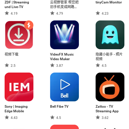
ZDF | Streaming
云视野管家 帮您把
tinyCam Monitor
und Live-TV
旧手机变成网路摄
像头
4.19
4.79
4.23
视频下载
VideoFX Music
隐藏小能手 - 照片
Video Maker
视频
2.5
3.87
4.5
Sony | Imaging
Bell Fibe TV
Zattoo - TV
Edge Mobile
Streaming App
4.43
4.5
3.62