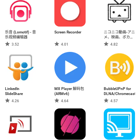
乐音 (Lomotif) - 音
Screen Recorder
ニコニコ動画-アニ
乐视频编辑器
メ、映画、ボカロ
が見放題の動画配
3.52
4.01
4.82
信アプリ
LinkedIn
MX Player 解码包
BubbleUPnP for
SlideShare
(ARMv6)
DLNA/Chromecast
4.26
4.64
4.57