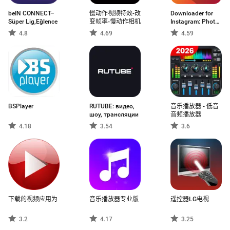
beIN CONNECT–
慢动作视频特效-改
Downloader for
Süper Lig,Eğlence
变帧率-慢动作相机
Instagram: Photo
& Video Saver
4.8
4.69
4.59
BSPlayer
RUTUBE: видео,
音乐播放器 - 低音
шоу, трансляции
音频播放器
4.18
3.54
3.6
下载的视频应用为
音乐播放器专业版
遥控器LG电视
3.2
4.17
3.25