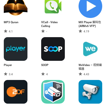
MP3 Quran
VCall - Video
MX Player 解码包
Calling
(ARMv6 VFP)
4.1
-
4.19
Player
SOOP
WeVideo – 视频编
辑器
3.4
4
4.43