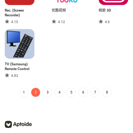
Rec. (Screen
优酷视频
相册 3D
Recorder)
4.15
4.12
4.6
TV (Samsung)
Remote Control
4.83
1
2
3
4
5
6
7
8