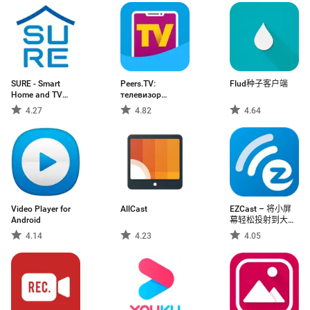
SURE - Smart
Peers.TV:
Flud种子客户端
Home and TV
телевизор
Unive
ОНЛАЙН ТВ
4.27
4.82
4.64
Video Player for
AllCast
EZCast – 将小屏
Android
幕轻松投射到大屏
电视
4.14
4.23
4.05