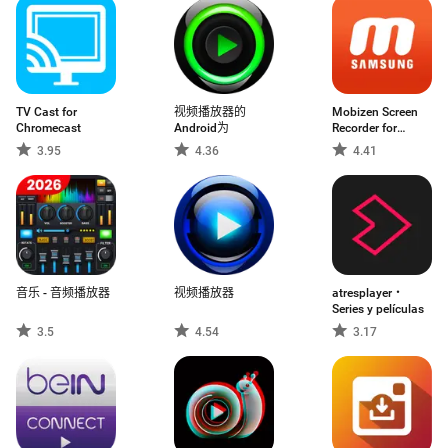
TV Cast for
视频播放器的
Mobizen Screen
Chromecast
Android为
Recorder for
SAMSUNG (画面
3.95
4.36
4.41
录像)
音乐 - 音频播放器
视频播放器
atresplayer・
Series y películas
3.5
4.54
3.17