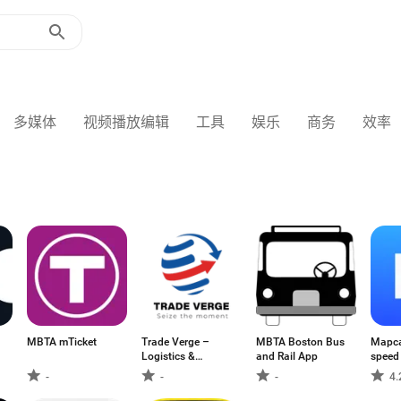
多媒体
视频播放编辑
工具
娱乐
商务
效率
MBTA mTicket
Trade Verge –
MBTA Boston Bus
Mapca
Logistics &
and Rail App
speed
Delivery Platform
detect
-
-
-
4.