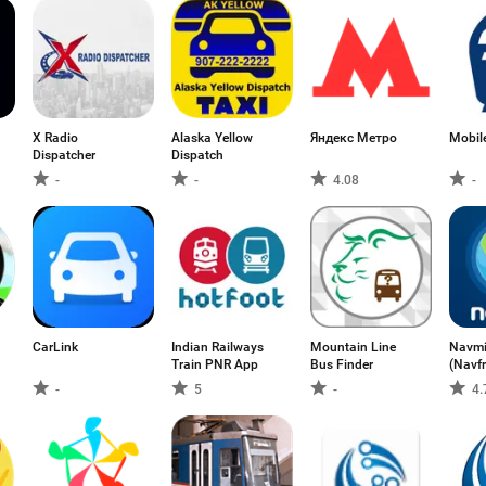
X Radio
Alaska Yellow
Яндекс Метро
Mobil
Dispatcher
Dispatch
-
-
4.08
-
CarLink
Indian Railways
Mountain Line
Navm
Train PNR App
Bus Finder
(Navfr
-
5
-
4.