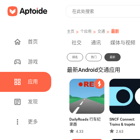
>
>
>
最新
主页
个应用
交通
首页
社交
通讯
媒体与视频
排名
热门
最新
游戏
最新Android交通应用
应用
发现
DailyRoads 行车纪
SNCF Connect:
更多
录器
Trains & trajets
4.33
2.63