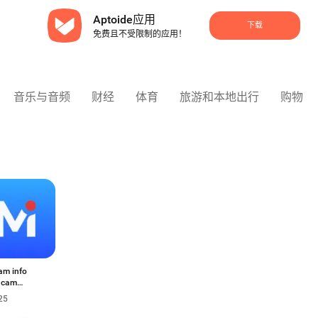
Aptoide应用
下载
免费且不受限制的应用！
音乐与音频
财经
体育
旅游和本地出行
购物
m info
 cam
or
25