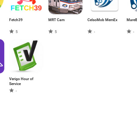
Fetch39
MRT Cam
CelsoMob MemEx
MareB
5
5
-
-
Verigo Hour of
Service
-