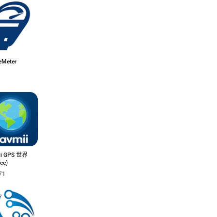
eMeter
ii GPS 世界
ee)
71