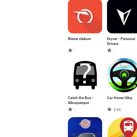
IDeme vlakom
Dryver - Personal
Drivers
-
-
Catch the Bus -
Car Home Ultra
Albuquerque
-
3.55