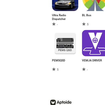
Ultra Radio
BL Bus
Dispatcher
-
5
PEMSQSD
VEMJA DRIVER
5
-