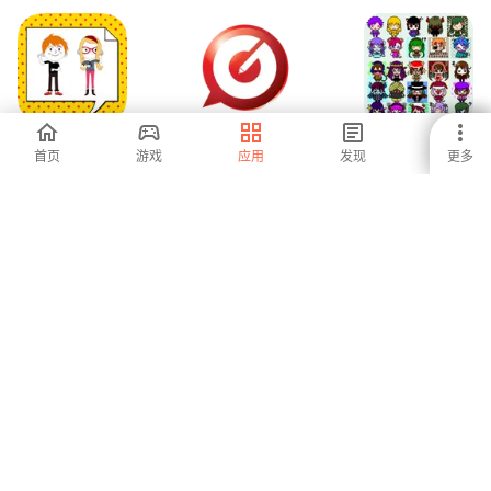
漫画创作者页面
Graphic POP Asia
涂鸦秀秀 (超萌头
首页
游戏
应用
发现
更多
像制作)
-
-
4
漫画面板创作者
قصص رعب للكبار
Lovecraft
فقط بدون نت
Collection ® Vol. 1
-
5
5