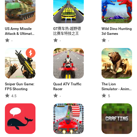
US Army Missile
GT赛车热-越野德
Wild Dino Hunting
Attack & Ultimate
比赛车特技之王
3d Games
War 2019
-
-
-
Sniper Gun Game:
Quad ATV Traffic
The Lion
FPS Shooting
Racer
Simulator - Animal
Family Simulator
4.5
-
5
Game