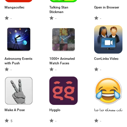
Mangacollec
Talking Stan
Open in Browser
Stickman
-
-
-
Astronomy Events
1000+ Animated
CorrLinks Video
with Push
Watch Faces
-
-
-
Make A Pose
Hygglo
نكت مضحكة جدا جدا
5
-
-