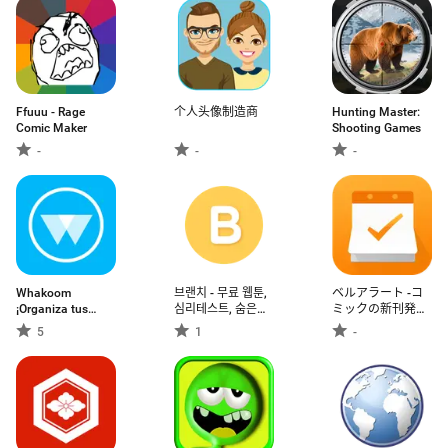
Ffuuu - Rage
个人头像制造商
Hunting Master:
Comic Maker
Shooting Games
-
-
-
Whakoom
브랜치 - 무료 웹툰,
ベルアラート -コ
¡Organiza tus
심리테스트, 숨은그
ミックの新刊発売
cómics!
림 찾기, 퀴즈, 증강
日を通知-
5
1
-
현실, 헬로펫