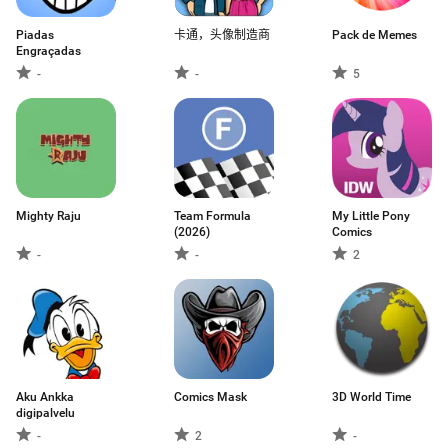
Piadas
卡通，头像制造商
Pack de Memes
Engraçadas
-
-
5
Mighty Raju
Team Formula
My Little Pony
(2026)
Comics
-
-
2
Aku Ankka
Comics Mask
3D World Time
digipalvelu
-
2
-