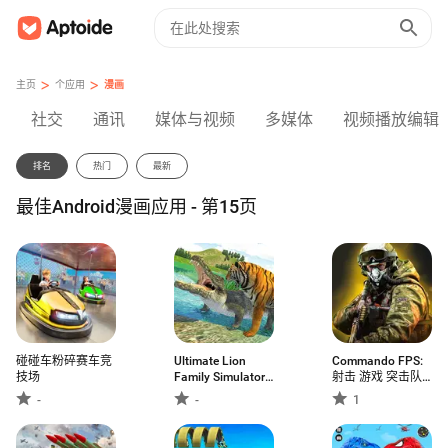
>
>
主页
个应用
漫画
社交
通讯
媒体与视频
多媒体
视频播放编辑
排名
热门
最新
最佳Android漫画应用 - 第15页
碰碰车粉碎赛车竞
Ultimate Lion
Commando FPS:
技场
Family Simulator
射击 游戏 突击队
2019
罢工 军队
-
-
1