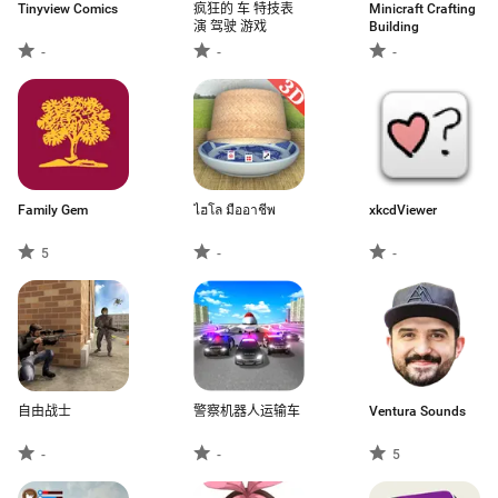
Tinyview Comics
疯狂的 车 特技表
Minicraft Crafting
演 驾驶 游戏
Building
-
-
-
Family Gem
ไฮโล มืออาชีพ
xkcdViewer
5
-
-
自由战士
警察机器人运输车
Ventura Sounds
-
-
5