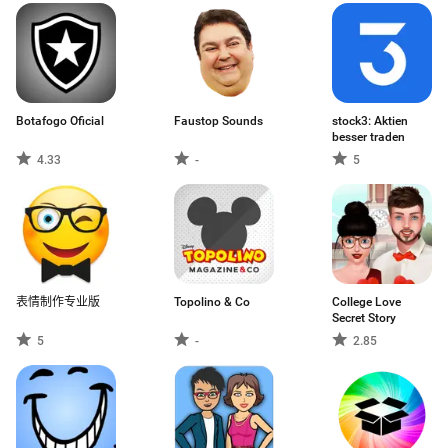
Botafogo Oficial
Faustop Sounds
stock3: Aktien
besser traden
4.33
-
5
表情制作专业版
Topolino & Co
College Love
Secret Story
5
-
2.85